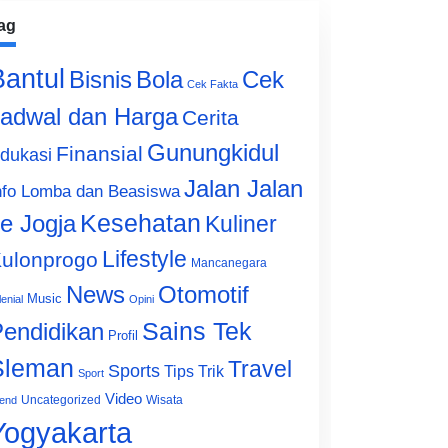
ag
Bantul
Bisnis
Cek
Bola
Cek Fakta
adwal dan Harga
Cerita
Gunungkidul
Finansial
dukasi
Jalan Jalan
nfo Lomba dan Beasiswa
e Jogja
Kesehatan
Kuliner
Lifestyle
ulonprogo
Mancanegara
News
Otomotif
Music
lenial
Opini
Sains Tek
endidikan
Profil
Sleman
Travel
Sports
Tips Trik
Sport
Video
Uncategorized
Wisata
end
Yogyakarta