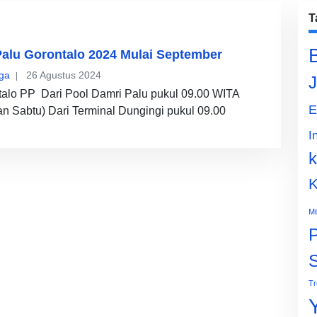
T
alu Gorontalo 2024 Mulai September
ga
26 Agustus 2024
J
alo PP Dari Pool Damri Palu pukul 09.00 WITA
E
an Sabtu) Dari Terminal Dungingi pukul 09.00
I
k
K
Mi
P
Tr