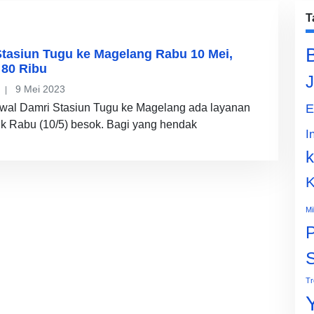
T
tasiun Tugu ke Magelang Rabu 10 Mei,
 80 Ribu
J
9 Mei 2023
dwal Damri Stasiun Tugu ke Magelang ada layanan
E
uk Rabu (10/5) besok. Bagi yang hendak
I
k
K
Mi
P
Tr