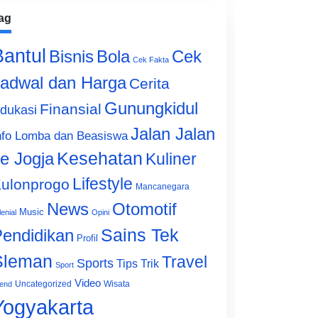
ag
Bantul
Bisnis
Cek
Bola
Cek Fakta
adwal dan Harga
Cerita
Gunungkidul
Finansial
dukasi
Jalan Jalan
nfo Lomba dan Beasiswa
e Jogja
Kesehatan
Kuliner
Lifestyle
ulonprogo
Mancanegara
News
Otomotif
Music
lenial
Opini
Sains Tek
endidikan
Profil
Sleman
Travel
Sports
Tips Trik
Sport
Video
Uncategorized
Wisata
end
Yogyakarta