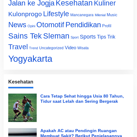
Jalan ke Jogja
Kesehatan
Kuliner
Lifestyle
Kulonprogo
Music
Mancanegara
Milenial
News
Otomotif
Pendidikan
Profil
Opini
Sains Tek
Sleman
Sports
Tips Trik
Sport
Travel
Video
Uncategorized
Wisata
Trend
Yogyakarta
Kesehatan
Cara Tetap Sehat hingga Usia 80 Tahun,
Tidur saat Lelah dan Sering Bergerak
Apakah AC atau Pendingin Ruangan
Membuat Sakit? Berikut Penjelasannya