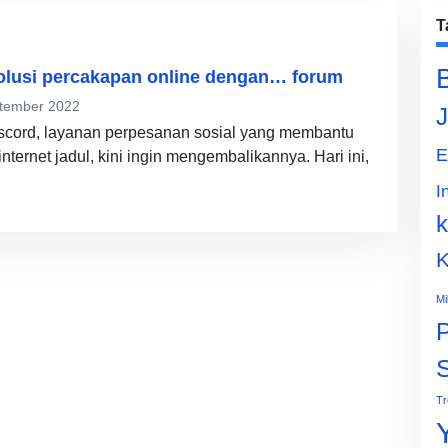
T
olusi percakapan online dengan… forum
tember 2022
J
scord, layanan perpesanan sosial yang membantu
E
ternet jadul, kini ingin mengembalikannya. Hari ini,
I
k
K
Mi
P
Tr