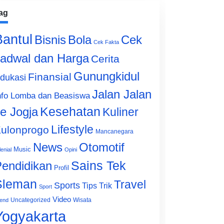
ag
Bantul
Bisnis
Cek
Bola
Cek Fakta
adwal dan Harga
Cerita
Gunungkidul
Finansial
dukasi
Jalan Jalan
nfo Lomba dan Beasiswa
e Jogja
Kesehatan
Kuliner
Lifestyle
ulonprogo
Mancanegara
News
Otomotif
Music
lenial
Opini
Sains Tek
endidikan
Profil
Sleman
Travel
Sports
Tips Trik
Sport
Video
Uncategorized
Wisata
end
Yogyakarta