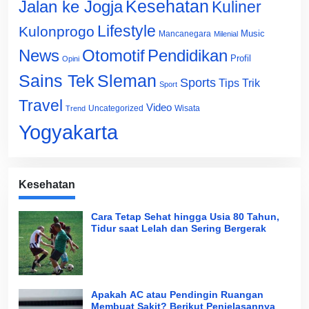
Jalan ke Jogja
Kesehatan
Kuliner
Lifestyle
Kulonprogo
Music
Mancanegara
Milenial
News
Otomotif
Pendidikan
Profil
Opini
Sains Tek
Sleman
Sports
Tips Trik
Sport
Travel
Video
Uncategorized
Wisata
Trend
Yogyakarta
Kesehatan
Cara Tetap Sehat hingga Usia 80 Tahun,
Tidur saat Lelah dan Sering Bergerak
Apakah AC atau Pendingin Ruangan
Membuat Sakit? Berikut Penjelasannya