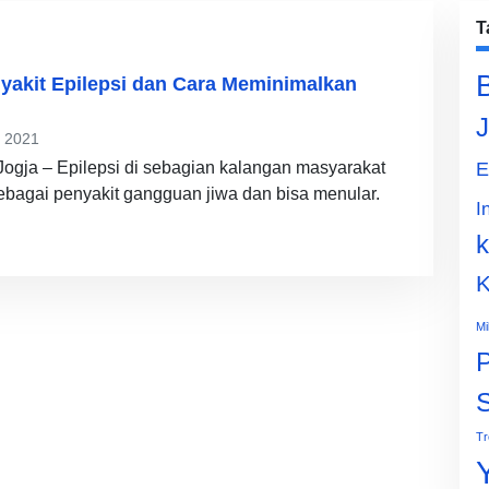
T
yakit Epilepsi dan Cara Meminimalkan
J
l 2021
gja – Epilepsi di sebagian kalangan masyarakat
E
bagai penyakit gangguan jiwa dan bisa menular.
I
k
K
Mi
P
Tr