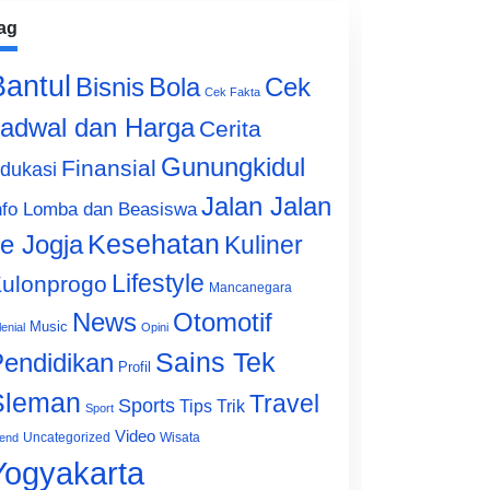
ag
Bantul
Bisnis
Cek
Bola
Cek Fakta
adwal dan Harga
Cerita
Gunungkidul
Finansial
dukasi
Jalan Jalan
nfo Lomba dan Beasiswa
e Jogja
Kesehatan
Kuliner
Lifestyle
ulonprogo
Mancanegara
News
Otomotif
Music
lenial
Opini
Sains Tek
endidikan
Profil
Sleman
Travel
Sports
Tips Trik
Sport
Video
Uncategorized
Wisata
end
Yogyakarta