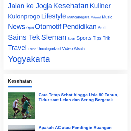
Jalan ke Jogja
Kesehatan
Kuliner
Lifestyle
Kulonprogo
Music
Mancanegara
Milenial
News
Otomotif
Pendidikan
Profil
Opini
Sains Tek
Sleman
Sports
Tips Trik
Sport
Travel
Video
Uncategorized
Wisata
Trend
Yogyakarta
Kesehatan
Cara Tetap Sehat hingga Usia 80 Tahun,
Tidur saat Lelah dan Sering Bergerak
Apakah AC atau Pendingin Ruangan