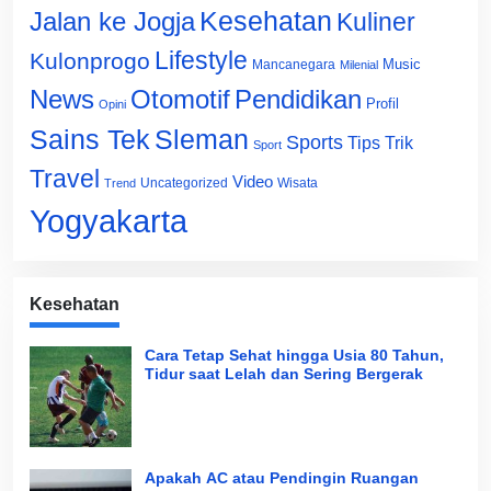
Jalan ke Jogja
Kesehatan
Kuliner
Lifestyle
Kulonprogo
Music
Mancanegara
Milenial
News
Otomotif
Pendidikan
Profil
Opini
Sains Tek
Sleman
Sports
Tips Trik
Sport
Travel
Video
Uncategorized
Wisata
Trend
Yogyakarta
Kesehatan
Cara Tetap Sehat hingga Usia 80 Tahun,
Tidur saat Lelah dan Sering Bergerak
Apakah AC atau Pendingin Ruangan