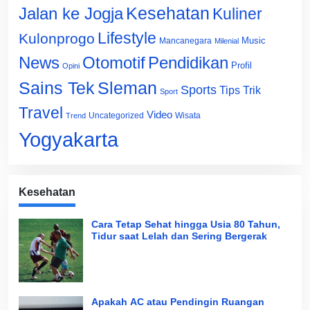
Jalan ke Jogja
Kesehatan
Kuliner
Lifestyle
Kulonprogo
Music
Mancanegara
Milenial
News
Otomotif
Pendidikan
Profil
Opini
Sains Tek
Sleman
Sports
Tips Trik
Sport
Travel
Video
Uncategorized
Wisata
Trend
Yogyakarta
Kesehatan
Cara Tetap Sehat hingga Usia 80 Tahun,
Tidur saat Lelah dan Sering Bergerak
Apakah AC atau Pendingin Ruangan