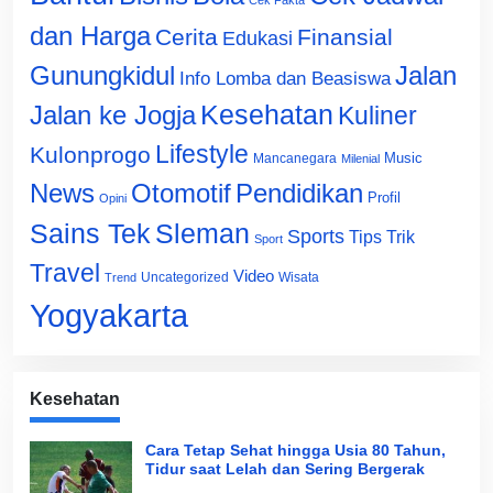
Cek Fakta
dan Harga
Cerita
Finansial
Edukasi
Gunungkidul
Jalan
Info Lomba dan Beasiswa
Jalan ke Jogja
Kesehatan
Kuliner
Lifestyle
Kulonprogo
Music
Mancanegara
Milenial
News
Otomotif
Pendidikan
Profil
Opini
Sains Tek
Sleman
Sports
Tips Trik
Sport
Travel
Video
Uncategorized
Wisata
Trend
Yogyakarta
Kesehatan
Cara Tetap Sehat hingga Usia 80 Tahun,
Tidur saat Lelah dan Sering Bergerak