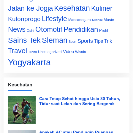
Jalan ke Jogja
Kesehatan
Kuliner
Lifestyle
Kulonprogo
Music
Mancanegara
Milenial
News
Otomotif
Pendidikan
Profil
Opini
Sains Tek
Sleman
Sports
Tips Trik
Sport
Travel
Video
Uncategorized
Wisata
Trend
Yogyakarta
Kesehatan
Cara Tetap Sehat hingga Usia 80 Tahun,
Tidur saat Lelah dan Sering Bergerak
Apakah AC atau Pendingin Ruangan