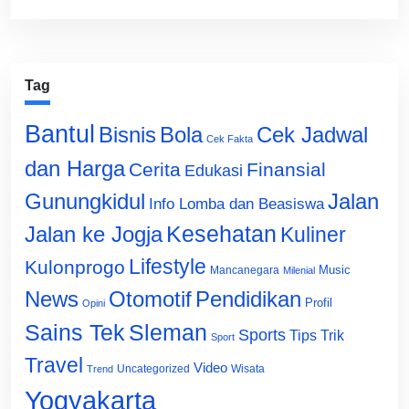
Tag
Bantul
Bisnis
Cek Jadwal
Bola
Cek Fakta
dan Harga
Cerita
Finansial
Edukasi
Gunungkidul
Jalan
Info Lomba dan Beasiswa
Jalan ke Jogja
Kesehatan
Kuliner
Lifestyle
Kulonprogo
Music
Mancanegara
Milenial
News
Otomotif
Pendidikan
Profil
Opini
Sains Tek
Sleman
Sports
Tips Trik
Sport
Travel
Video
Uncategorized
Wisata
Trend
Yogyakarta