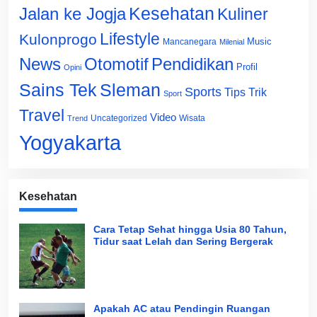
Jalan ke Jogja
Kesehatan
Kuliner
Lifestyle
Kulonprogo
Music
Mancanegara
Milenial
News
Otomotif
Pendidikan
Profil
Opini
Sains Tek
Sleman
Sports
Tips Trik
Sport
Travel
Video
Uncategorized
Wisata
Trend
Yogyakarta
Kesehatan
Cara Tetap Sehat hingga Usia 80 Tahun,
Tidur saat Lelah dan Sering Bergerak
Apakah AC atau Pendingin Ruangan