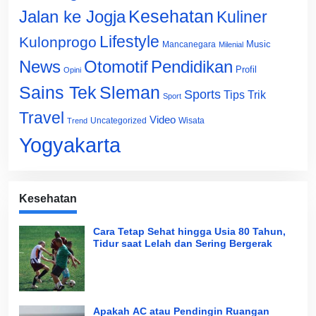
Jalan ke Jogja
Kesehatan
Kuliner
Lifestyle
Kulonprogo
Music
Mancanegara
Milenial
News
Otomotif
Pendidikan
Profil
Opini
Sains Tek
Sleman
Sports
Tips Trik
Sport
Travel
Video
Uncategorized
Wisata
Trend
Yogyakarta
Kesehatan
Cara Tetap Sehat hingga Usia 80 Tahun,
Tidur saat Lelah dan Sering Bergerak
Apakah AC atau Pendingin Ruangan