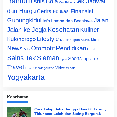
Bantul
Bisnis
Cek Jadwal
Bola
Cek Fakta
dan Harga
Cerita
Finansial
Edukasi
Gunungkidul
Jalan
Info Lomba dan Beasiswa
Jalan ke Jogja
Kesehatan
Kuliner
Lifestyle
Kulonprogo
Music
Mancanegara
Milenial
News
Otomotif
Pendidikan
Profil
Opini
Sains Tek
Sleman
Sports
Tips Trik
Sport
Travel
Video
Uncategorized
Wisata
Trend
Yogyakarta
Kesehatan
Cara Tetap Sehat hingga Usia 80 Tahun,
Tidur saat Lelah dan Sering Bergerak