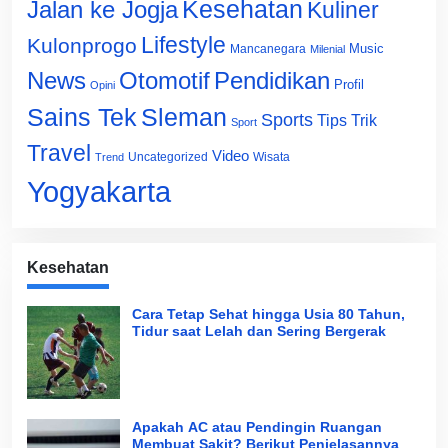
Jalan ke Jogja
Kesehatan
Kuliner
Lifestyle
Kulonprogo
Music
Mancanegara
Milenial
News
Otomotif
Pendidikan
Profil
Opini
Sains Tek
Sleman
Sports
Tips Trik
Sport
Travel
Video
Uncategorized
Wisata
Trend
Yogyakarta
Kesehatan
Cara Tetap Sehat hingga Usia 80 Tahun,
Tidur saat Lelah dan Sering Bergerak
Apakah AC atau Pendingin Ruangan
Membuat Sakit? Berikut Penjelasannya