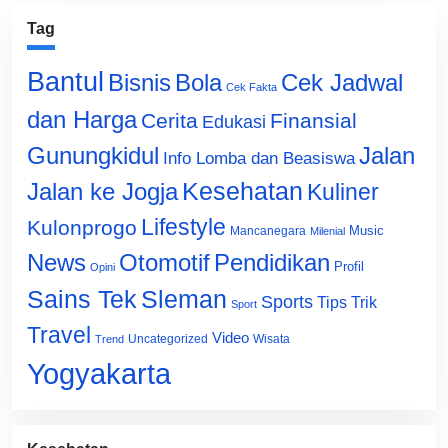
Tag
Bantul
Bisnis
Cek Jadwal
Bola
Cek Fakta
dan Harga
Cerita
Finansial
Edukasi
Gunungkidul
Jalan
Info Lomba dan Beasiswa
Jalan ke Jogja
Kesehatan
Kuliner
Lifestyle
Kulonprogo
Music
Mancanegara
Milenial
News
Otomotif
Pendidikan
Profil
Opini
Sains Tek
Sleman
Sports
Tips Trik
Sport
Travel
Video
Uncategorized
Wisata
Trend
Yogyakarta