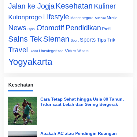
Jalan ke Jogja
Kesehatan
Kuliner
Lifestyle
Kulonprogo
Music
Mancanegara
Milenial
News
Otomotif
Pendidikan
Profil
Opini
Sains Tek
Sleman
Sports
Tips Trik
Sport
Travel
Video
Uncategorized
Wisata
Trend
Yogyakarta
Kesehatan
Cara Tetap Sehat hingga Usia 80 Tahun,
Tidur saat Lelah dan Sering Bergerak
Apakah AC atau Pendingin Ruangan