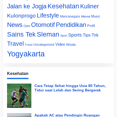
Jalan ke Jogja
Kesehatan
Kuliner
Lifestyle
Kulonprogo
Music
Mancanegara
Milenial
News
Otomotif
Pendidikan
Profil
Opini
Sains Tek
Sleman
Sports
Tips Trik
Sport
Travel
Video
Uncategorized
Wisata
Trend
Yogyakarta
Kesehatan
Cara Tetap Sehat hingga Usia 80 Tahun,
Tidur saat Lelah dan Sering Bergerak
Apakah AC atau Pendingin Ruangan