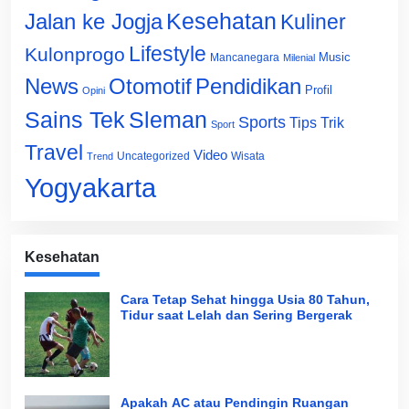
Jalan ke Jogja
Kesehatan
Kuliner
Lifestyle
Kulonprogo
Music
Mancanegara
Milenial
News
Otomotif
Pendidikan
Profil
Opini
Sains Tek
Sleman
Sports
Tips Trik
Sport
Travel
Video
Uncategorized
Wisata
Trend
Yogyakarta
Kesehatan
Cara Tetap Sehat hingga Usia 80 Tahun,
Tidur saat Lelah dan Sering Bergerak
Apakah AC atau Pendingin Ruangan