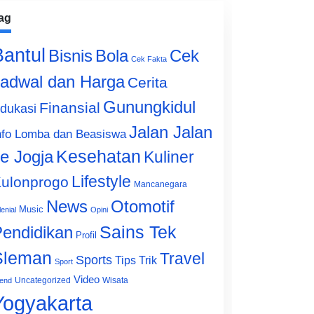
ag
Bantul
Bisnis
Cek
Bola
Cek Fakta
adwal dan Harga
Cerita
Gunungkidul
Finansial
dukasi
Jalan Jalan
nfo Lomba dan Beasiswa
e Jogja
Kesehatan
Kuliner
Lifestyle
ulonprogo
Mancanegara
News
Otomotif
Music
lenial
Opini
Sains Tek
endidikan
Profil
Sleman
Travel
Sports
Tips Trik
Sport
Video
Uncategorized
Wisata
end
Yogyakarta