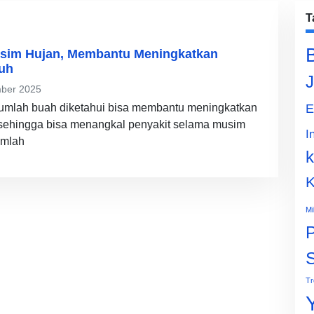
T
sim Hujan, Membantu Meningkatkan
uh
J
ber 2025
jumlah buah diketahui bisa membantu meningkatkan
E
 sehingga bisa menangkal penyakit selama musim
I
umlah
k
K
Mi
P
Tr