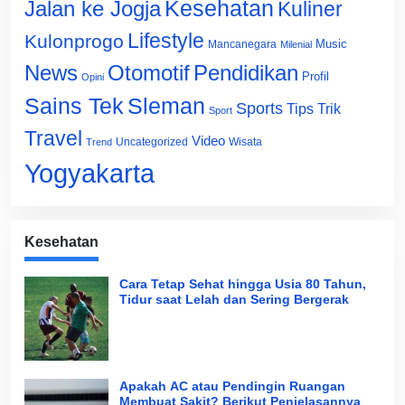
Jalan ke Jogja
Kesehatan
Kuliner
Lifestyle
Kulonprogo
Music
Mancanegara
Milenial
News
Otomotif
Pendidikan
Profil
Opini
Sains Tek
Sleman
Sports
Tips Trik
Sport
Travel
Video
Uncategorized
Wisata
Trend
Yogyakarta
Kesehatan
Cara Tetap Sehat hingga Usia 80 Tahun,
Tidur saat Lelah dan Sering Bergerak
Apakah AC atau Pendingin Ruangan
Membuat Sakit? Berikut Penjelasannya