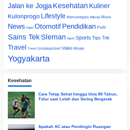
Jalan ke Jogja
Kesehatan
Kuliner
Lifestyle
Kulonprogo
Music
Mancanegara
Milenial
News
Otomotif
Pendidikan
Profil
Opini
Sains Tek
Sleman
Sports
Tips Trik
Sport
Travel
Video
Uncategorized
Wisata
Trend
Yogyakarta
Kesehatan
Cara Tetap Sehat hingga Usia 80 Tahun,
Tidur saat Lelah dan Sering Bergerak
Apakah AC atau Pendingin Ruangan