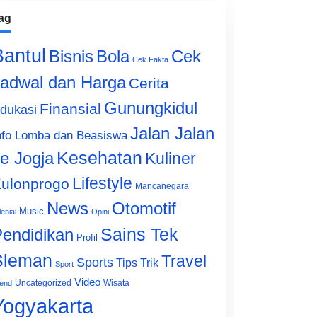
ag
Bantul
Bisnis
Cek
Bola
Cek Fakta
adwal dan Harga
Cerita
Gunungkidul
Finansial
dukasi
Jalan Jalan
nfo Lomba dan Beasiswa
e Jogja
Kesehatan
Kuliner
Lifestyle
ulonprogo
Mancanegara
News
Otomotif
Music
lenial
Opini
Sains Tek
endidikan
Profil
Sleman
Travel
Sports
Tips Trik
Sport
Video
Uncategorized
Wisata
end
Yogyakarta