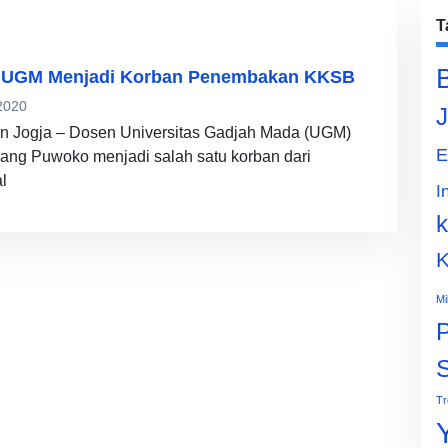
T
n UGM Menjadi Korban Penembakan KKSB
2020
J
n Jogja – Dosen Universitas Gadjah Mada (UGM)
E
ang Puwoko menjadi salah satu korban dari
l
I
k
K
Mi
P
Tr