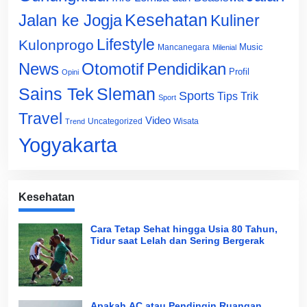
Jalan ke Jogja
Kesehatan
Kuliner
Lifestyle
Kulonprogo
Music
Mancanegara
Milenial
News
Otomotif
Pendidikan
Profil
Opini
Sains Tek
Sleman
Sports
Tips Trik
Sport
Travel
Video
Uncategorized
Wisata
Trend
Yogyakarta
Kesehatan
Cara Tetap Sehat hingga Usia 80 Tahun,
Tidur saat Lelah dan Sering Bergerak
Apakah AC atau Pendingin Ruangan