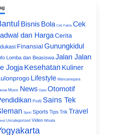
ag
Bantul
Bisnis
Cek
Bola
Cek Fakta
adwal dan Harga
Cerita
Gunungkidul
Finansial
dukasi
Jalan Jalan
nfo Lomba dan Beasiswa
e Jogja
Kesehatan
Kuliner
Lifestyle
ulonprogo
Mancanegara
News
Otomotif
Music
lenial
Opini
Sains Tek
endidikan
Profil
Sleman
Travel
Sports
Tips Trik
Sport
Video
Uncategorized
Wisata
end
Yogyakarta