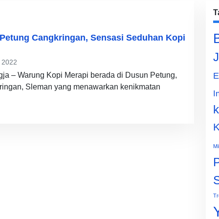
T
 Petung Cangkringan, Sensasi Seduhan Kopi
J
 2022
gja – Warung Kopi Merapi berada di Dusun Petung,
E
ringan, Sleman yang menawarkan kenikmatan
I
k
K
Mi
P
Tr