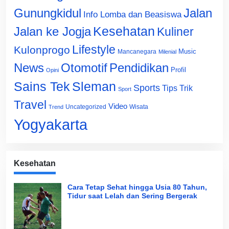
Gunungkidul
Jalan
Info Lomba dan Beasiswa
Jalan ke Jogja
Kesehatan
Kuliner
Lifestyle
Kulonprogo
Music
Mancanegara
Milenial
News
Otomotif
Pendidikan
Profil
Opini
Sains Tek
Sleman
Sports
Tips Trik
Sport
Travel
Video
Uncategorized
Wisata
Trend
Yogyakarta
Kesehatan
Cara Tetap Sehat hingga Usia 80 Tahun,
Tidur saat Lelah dan Sering Bergerak