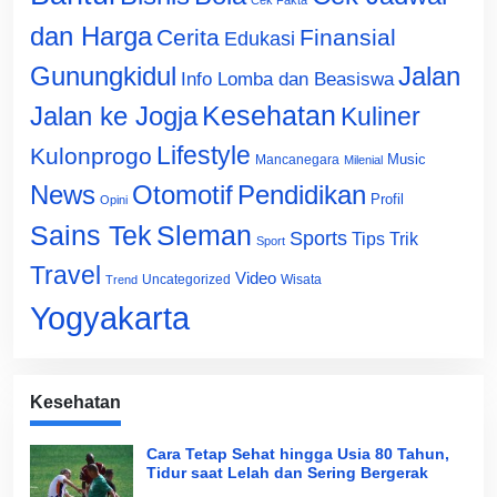
Cek Fakta
dan Harga
Cerita
Finansial
Edukasi
Gunungkidul
Jalan
Info Lomba dan Beasiswa
Jalan ke Jogja
Kesehatan
Kuliner
Lifestyle
Kulonprogo
Music
Mancanegara
Milenial
News
Otomotif
Pendidikan
Profil
Opini
Sains Tek
Sleman
Sports
Tips Trik
Sport
Travel
Video
Uncategorized
Wisata
Trend
Yogyakarta
Kesehatan
Cara Tetap Sehat hingga Usia 80 Tahun,
Tidur saat Lelah dan Sering Bergerak