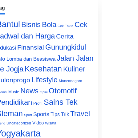
ag
Bantul
Bisnis
Cek
Bola
Cek Fakta
adwal dan Harga
Cerita
Gunungkidul
Finansial
dukasi
Jalan Jalan
nfo Lomba dan Beasiswa
e Jogja
Kesehatan
Kuliner
Lifestyle
ulonprogo
Mancanegara
News
Otomotif
Music
lenial
Opini
Sains Tek
endidikan
Profil
Sleman
Travel
Sports
Tips Trik
Sport
Video
Uncategorized
Wisata
end
Yogyakarta