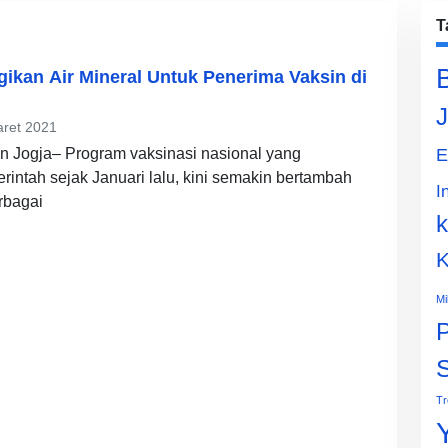
T
gikan Air Mineral Untuk Penerima Vaksin di
J
ret 2021
n Jogja– Program vaksinasi nasional yang
E
intah sejak Januari lalu, kini semakin bertambah
I
rbagai
k
K
Mi
P
Tr