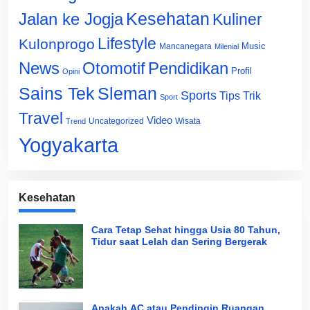
Jalan ke Jogja
Kesehatan
Kuliner
Lifestyle
Kulonprogo
Music
Mancanegara
Milenial
News
Otomotif
Pendidikan
Profil
Opini
Sains Tek
Sleman
Sports
Tips Trik
Sport
Travel
Video
Uncategorized
Wisata
Trend
Yogyakarta
Kesehatan
Cara Tetap Sehat hingga Usia 80 Tahun,
Tidur saat Lelah dan Sering Bergerak
Apakah AC atau Pendingin Ruangan