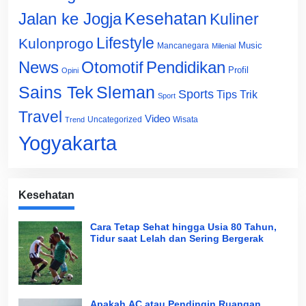
Jalan ke Jogja
Kesehatan
Kuliner
Lifestyle
Kulonprogo
Music
Mancanegara
Milenial
News
Otomotif
Pendidikan
Profil
Opini
Sains Tek
Sleman
Sports
Tips Trik
Sport
Travel
Video
Uncategorized
Wisata
Trend
Yogyakarta
Kesehatan
Cara Tetap Sehat hingga Usia 80 Tahun,
Tidur saat Lelah dan Sering Bergerak
Apakah AC atau Pendingin Ruangan