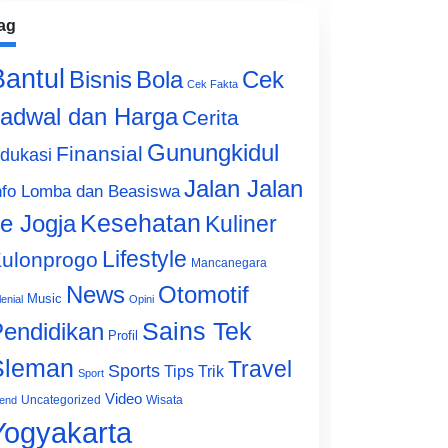
ag
Bantul
Bisnis
Cek
Bola
Cek Fakta
adwal dan Harga
Cerita
Gunungkidul
Finansial
dukasi
Jalan Jalan
nfo Lomba dan Beasiswa
e Jogja
Kesehatan
Kuliner
Lifestyle
ulonprogo
Mancanegara
News
Otomotif
Music
lenial
Opini
Sains Tek
endidikan
Profil
Sleman
Travel
Sports
Tips Trik
Sport
Video
Uncategorized
Wisata
end
Yogyakarta