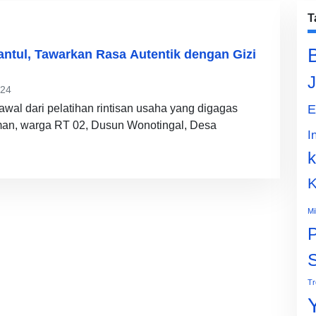
T
antul, Tawarkan Rasa Autentik dengan Gizi
J
024
awal dari pelatihan rintisan usaha yang digagas
E
n, warga RT 02, Dusun Wonotingal, Desa
I
k
K
Mi
P
Tr