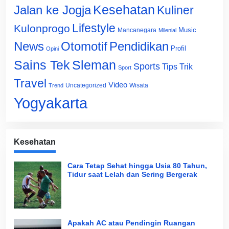
Jalan ke Jogja
Kesehatan
Kuliner
Lifestyle
Kulonprogo
Music
Mancanegara
Milenial
News
Otomotif
Pendidikan
Profil
Opini
Sains Tek
Sleman
Sports
Tips Trik
Sport
Travel
Video
Uncategorized
Wisata
Trend
Yogyakarta
Kesehatan
Cara Tetap Sehat hingga Usia 80 Tahun,
Tidur saat Lelah dan Sering Bergerak
Apakah AC atau Pendingin Ruangan