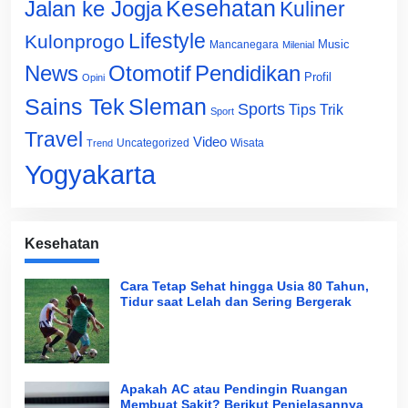
Jalan ke Jogja
Kesehatan
Kuliner
Lifestyle
Kulonprogo
Music
Mancanegara
Milenial
News
Otomotif
Pendidikan
Profil
Opini
Sains Tek
Sleman
Sports
Tips Trik
Sport
Travel
Video
Uncategorized
Wisata
Trend
Yogyakarta
Kesehatan
Cara Tetap Sehat hingga Usia 80 Tahun,
Tidur saat Lelah dan Sering Bergerak
Apakah AC atau Pendingin Ruangan
Membuat Sakit? Berikut Penjelasannya