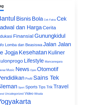
ag
Bantul
Bisnis
Cek
Bola
Cek Fakta
adwal dan Harga
Cerita
Gunungkidul
Finansial
dukasi
Jalan Jalan
nfo Lomba dan Beasiswa
e Jogja
Kesehatan
Kuliner
Lifestyle
ulonprogo
Mancanegara
News
Otomotif
Music
lenial
Opini
Sains Tek
endidikan
Profil
Sleman
Travel
Sports
Tips Trik
Sport
Video
Uncategorized
Wisata
end
Yogyakarta