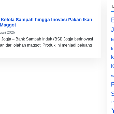
T
i Kelola Sampah hingga Inovasi Pakan Ikan
 Maggot
J
uari 2025
 Jogja – Bank Sampah Induk (BSI) Jogja berinovasi
E
n dari olahan maggot. Produk ini menjadi peluang
I
k
K
Mi
P
Tr