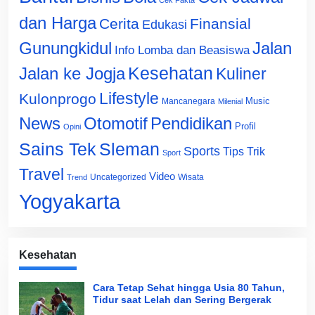
Cek Fakta
dan Harga
Cerita
Finansial
Edukasi
Gunungkidul
Jalan
Info Lomba dan Beasiswa
Jalan ke Jogja
Kesehatan
Kuliner
Lifestyle
Kulonprogo
Music
Mancanegara
Milenial
News
Otomotif
Pendidikan
Profil
Opini
Sains Tek
Sleman
Sports
Tips Trik
Sport
Travel
Video
Uncategorized
Wisata
Trend
Yogyakarta
Kesehatan
Cara Tetap Sehat hingga Usia 80 Tahun,
Tidur saat Lelah dan Sering Bergerak