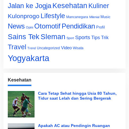
Jalan ke Jogja
Kesehatan
Kuliner
Lifestyle
Kulonprogo
Music
Mancanegara
Milenial
News
Otomotif
Pendidikan
Profil
Opini
Sains Tek
Sleman
Sports
Tips Trik
Sport
Travel
Video
Uncategorized
Wisata
Trend
Yogyakarta
Kesehatan
Cara Tetap Sehat hingga Usia 80 Tahun,
Tidur saat Lelah dan Sering Bergerak
Apakah AC atau Pendingin Ruangan