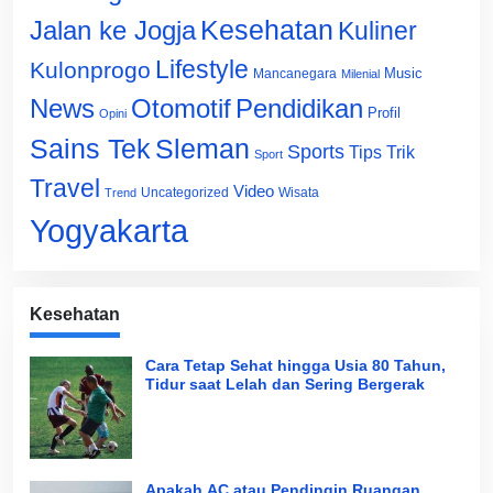
Jalan ke Jogja
Kesehatan
Kuliner
Lifestyle
Kulonprogo
Music
Mancanegara
Milenial
News
Otomotif
Pendidikan
Profil
Opini
Sains Tek
Sleman
Sports
Tips Trik
Sport
Travel
Video
Uncategorized
Wisata
Trend
Yogyakarta
Kesehatan
Cara Tetap Sehat hingga Usia 80 Tahun,
Tidur saat Lelah dan Sering Bergerak
Apakah AC atau Pendingin Ruangan