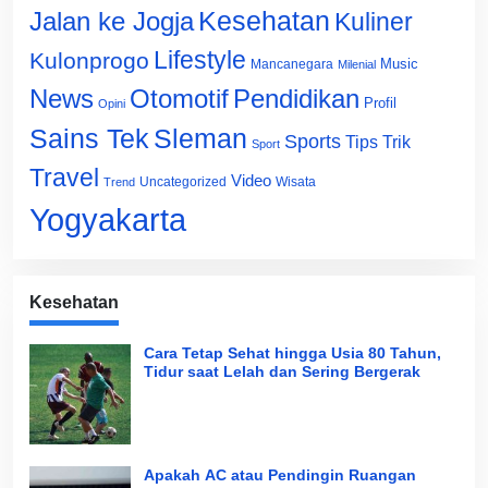
Jalan ke Jogja
Kesehatan
Kuliner
Lifestyle
Kulonprogo
Music
Mancanegara
Milenial
News
Otomotif
Pendidikan
Profil
Opini
Sains Tek
Sleman
Sports
Tips Trik
Sport
Travel
Video
Uncategorized
Wisata
Trend
Yogyakarta
Kesehatan
Cara Tetap Sehat hingga Usia 80 Tahun,
Tidur saat Lelah dan Sering Bergerak
Apakah AC atau Pendingin Ruangan