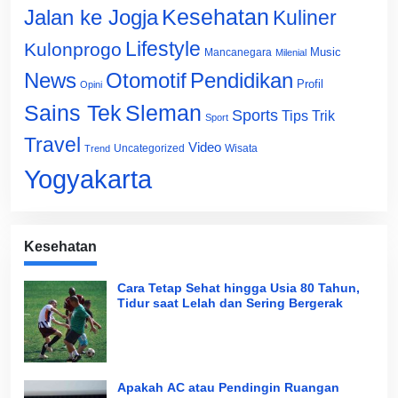
Jalan ke Jogja
Kesehatan
Kuliner
Lifestyle
Kulonprogo
Music
Mancanegara
Milenial
News
Otomotif
Pendidikan
Profil
Opini
Sains Tek
Sleman
Sports
Tips Trik
Sport
Travel
Video
Uncategorized
Wisata
Trend
Yogyakarta
Kesehatan
Cara Tetap Sehat hingga Usia 80 Tahun,
Tidur saat Lelah dan Sering Bergerak
Apakah AC atau Pendingin Ruangan