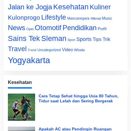
Jalan ke Jogja
Kesehatan
Kuliner
Lifestyle
Kulonprogo
Music
Mancanegara
Milenial
News
Otomotif
Pendidikan
Profil
Opini
Sains Tek
Sleman
Sports
Tips Trik
Sport
Travel
Video
Uncategorized
Wisata
Trend
Yogyakarta
Kesehatan
Cara Tetap Sehat hingga Usia 80 Tahun,
Tidur saat Lelah dan Sering Bergerak
Apakah AC atau Pendingin Ruangan