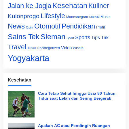
Jalan ke Jogja
Kesehatan
Kuliner
Lifestyle
Kulonprogo
Music
Mancanegara
Milenial
News
Otomotif
Pendidikan
Profil
Opini
Sains Tek
Sleman
Sports
Tips Trik
Sport
Travel
Video
Uncategorized
Wisata
Trend
Yogyakarta
Kesehatan
Cara Tetap Sehat hingga Usia 80 Tahun,
Tidur saat Lelah dan Sering Bergerak
Apakah AC atau Pendingin Ruangan