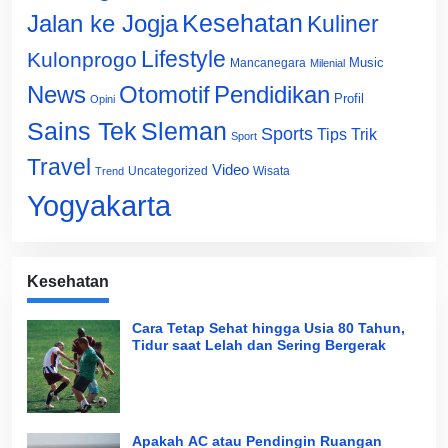
Jalan ke Jogja
Kesehatan
Kuliner
Lifestyle
Kulonprogo
Music
Mancanegara
Milenial
News
Otomotif
Pendidikan
Profil
Opini
Sains Tek
Sleman
Sports
Tips Trik
Sport
Travel
Video
Uncategorized
Wisata
Trend
Yogyakarta
Kesehatan
Cara Tetap Sehat hingga Usia 80 Tahun,
Tidur saat Lelah dan Sering Bergerak
Apakah AC atau Pendingin Ruangan