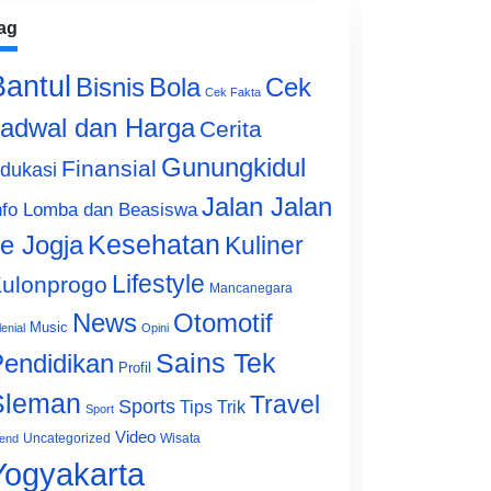
ag
Bantul
Bisnis
Cek
Bola
Cek Fakta
adwal dan Harga
Cerita
Gunungkidul
Finansial
dukasi
Jalan Jalan
nfo Lomba dan Beasiswa
e Jogja
Kesehatan
Kuliner
Lifestyle
ulonprogo
Mancanegara
News
Otomotif
Music
lenial
Opini
Sains Tek
endidikan
Profil
Sleman
Travel
Sports
Tips Trik
Sport
Video
Uncategorized
Wisata
end
Yogyakarta