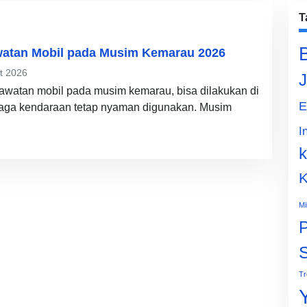
T
atan Mobil pada Musim Kemarau 2026
t 2026
J
awatan mobil pada musim kemarau, bisa dilakukan di
E
aga kendaraan tetap nyaman digunakan. Musim
I
k
K
Mi
P
Tr