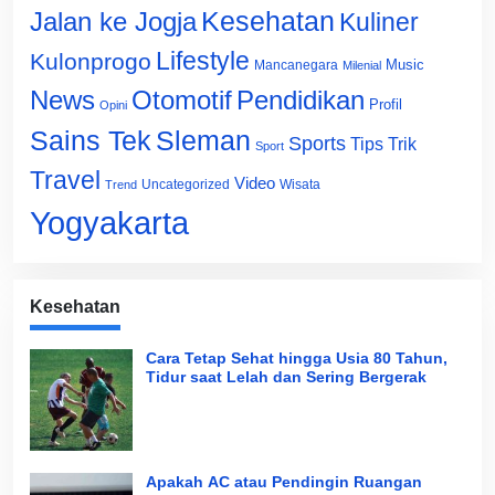
Jalan ke Jogja
Kesehatan
Kuliner
Lifestyle
Kulonprogo
Music
Mancanegara
Milenial
News
Otomotif
Pendidikan
Profil
Opini
Sains Tek
Sleman
Sports
Tips Trik
Sport
Travel
Video
Uncategorized
Wisata
Trend
Yogyakarta
Kesehatan
Cara Tetap Sehat hingga Usia 80 Tahun,
Tidur saat Lelah dan Sering Bergerak
Apakah AC atau Pendingin Ruangan