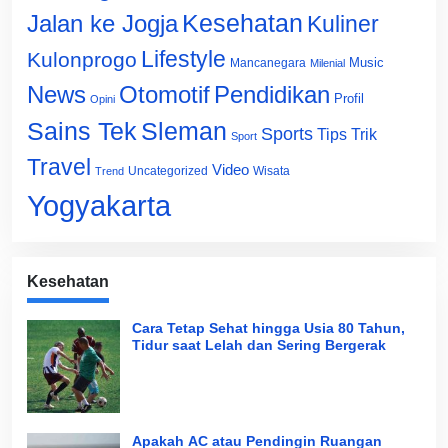
Jalan ke Jogja
Kesehatan
Kuliner
Lifestyle
Kulonprogo
Music
Mancanegara
Milenial
News
Otomotif
Pendidikan
Profil
Opini
Sains Tek
Sleman
Sports
Tips Trik
Sport
Travel
Video
Uncategorized
Wisata
Trend
Yogyakarta
Kesehatan
Cara Tetap Sehat hingga Usia 80 Tahun,
Tidur saat Lelah dan Sering Bergerak
Apakah AC atau Pendingin Ruangan