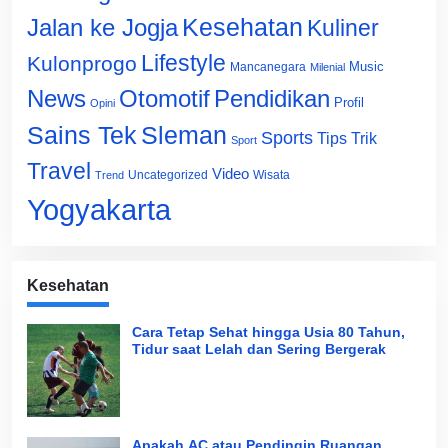
Jalan ke Jogja
Kesehatan
Kuliner
Lifestyle
Kulonprogo
Music
Mancanegara
Milenial
News
Otomotif
Pendidikan
Profil
Opini
Sains Tek
Sleman
Sports
Tips Trik
Sport
Travel
Video
Uncategorized
Wisata
Trend
Yogyakarta
Kesehatan
Cara Tetap Sehat hingga Usia 80 Tahun,
Tidur saat Lelah dan Sering Bergerak
Apakah AC atau Pendingin Ruangan