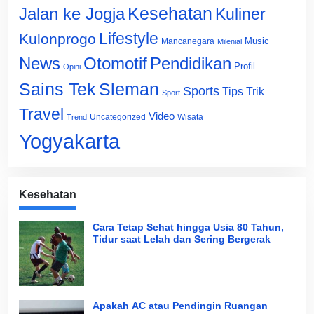
Jalan ke Jogja
Kesehatan
Kuliner
Lifestyle
Kulonprogo
Music
Mancanegara
Milenial
News
Otomotif
Pendidikan
Profil
Opini
Sains Tek
Sleman
Sports
Tips Trik
Sport
Travel
Video
Uncategorized
Wisata
Trend
Yogyakarta
Kesehatan
Cara Tetap Sehat hingga Usia 80 Tahun,
Tidur saat Lelah dan Sering Bergerak
Apakah AC atau Pendingin Ruangan