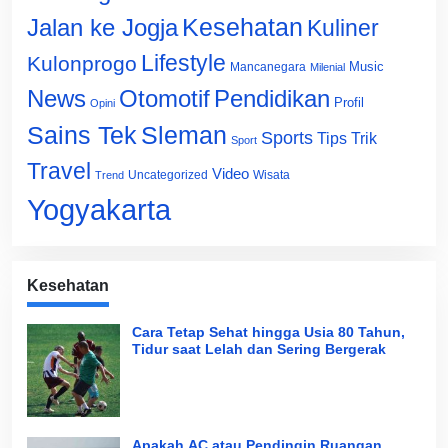
Jalan ke Jogja
Kesehatan
Kuliner
Lifestyle
Kulonprogo
Music
Mancanegara
Milenial
News
Otomotif
Pendidikan
Profil
Opini
Sains Tek
Sleman
Sports
Tips Trik
Sport
Travel
Video
Uncategorized
Wisata
Trend
Yogyakarta
Kesehatan
Cara Tetap Sehat hingga Usia 80 Tahun,
Tidur saat Lelah dan Sering Bergerak
Apakah AC atau Pendingin Ruangan