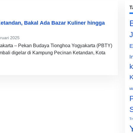
T
etandan, Bakal Ada Bazar Kuliner hingga
J
ruari 2025
yakarta – Pekan Budaya Tionghoa Yogyakarta (PBTY)
E
mbali digelar di Kampung Pecinan Ketandan, Kota
I
k
K
Mi
P
Tr