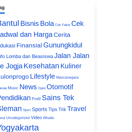
ag
Bantul
Bisnis
Cek
Bola
Cek Fakta
adwal dan Harga
Cerita
Gunungkidul
Finansial
dukasi
Jalan Jalan
nfo Lomba dan Beasiswa
e Jogja
Kesehatan
Kuliner
Lifestyle
ulonprogo
Mancanegara
News
Otomotif
Music
lenial
Opini
Sains Tek
endidikan
Profil
Sleman
Travel
Sports
Tips Trik
Sport
Video
Uncategorized
Wisata
end
Yogyakarta